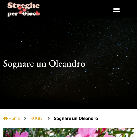
Vai
al
contenuto
Sognare un Oleandro
Home
SOGNI
Sognare un Oleandro