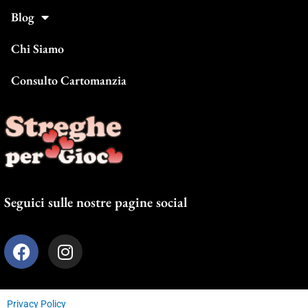
Blog
Chi Siamo
Consulto Cartomanzia
Seguici sulle nostre pagine social
F
I
a
n
c
s
e
t
Privacy Policy