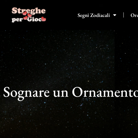
Vai
al
Segni Zodiacali
Or
contenuto
Sognare un Ornament