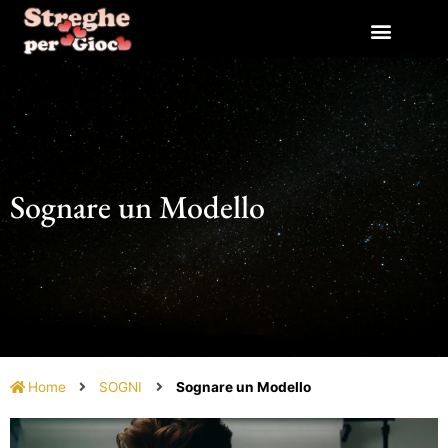
Vai
al
contenuto
Sognare un Modello
Home
SOGNI
Sognare un Modello