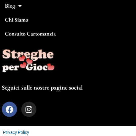
Blog
Chi Siamo
Consulto Cartomanzia
Seguici sulle nostre pagine social
F
I
a
n
c
s
e
t
Privacy Policy
b
a