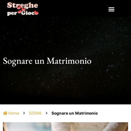
Vai
al
contenuto
Sognare un Matrimonio
Home
SOGNI
Sognare un Matrimonio