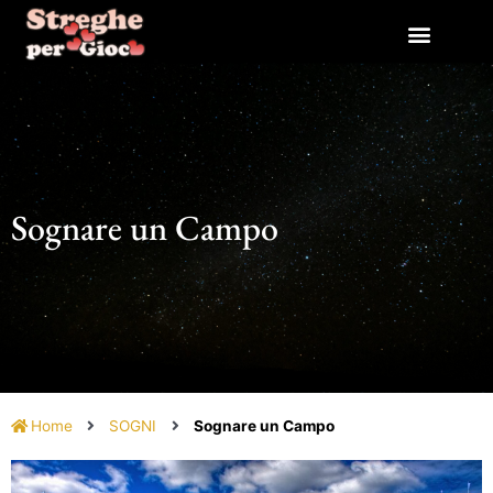
Vai
al
contenuto
Sognare un Campo
Home
SOGNI
Sognare un Campo