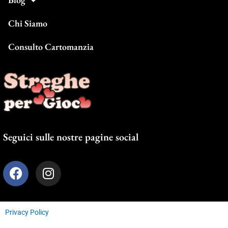
Chi Siamo
Consulto Cartomanzia
Seguici sulle nostre pagine social
F
I
a
n
c
s
e
t
Privacy Policy
b
a