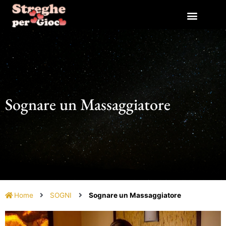
Vai
al
contenuto
Sognare un Massaggiatore
Home
SOGNI
Sognare un Massaggiatore