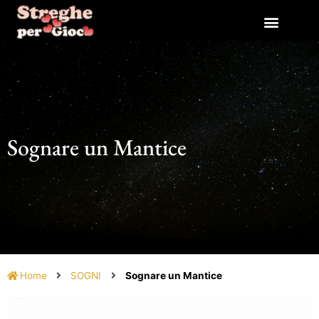
Vai
al
contenuto
Sognare un Mantice
Home
SOGNI
Sognare un Mantice