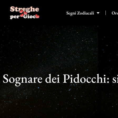
Vai
al
Segni Zodiacali
Or
contenuto
Sognare dei Pidocchi: s