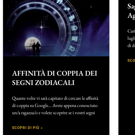
Sa
Ag
Cari
lugl
di d
SCO
AFFINITÀ DI COPPIA DEI
SEGNI ZODIACALI
Quante volte vi sarà capitato di cercare le affinità
di coppia su Google… Avete appena conosciuto
un/a ragazza/o e volete scoprire se i vostri segni
SCOPRI DI PIÙ »