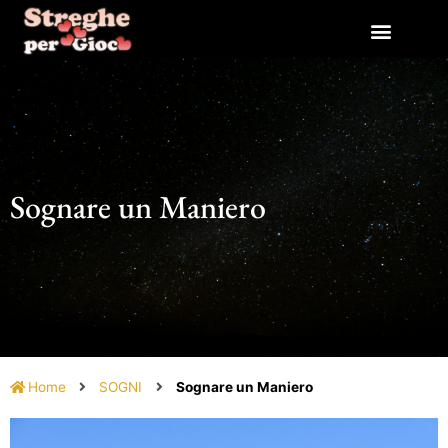
Vai
al
contenuto
Sognare un Maniero
Home
SOGNI
Sognare un Maniero