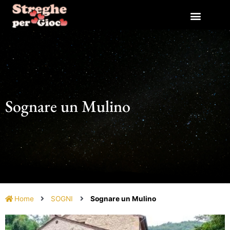
Vai
al
contenuto
Sognare un Mulino
Home
SOGNI
Sognare un Mulino