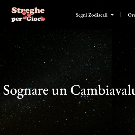
Vai
al
Segni Zodiacali
Or
contenuto
Sognare un Cambiaval