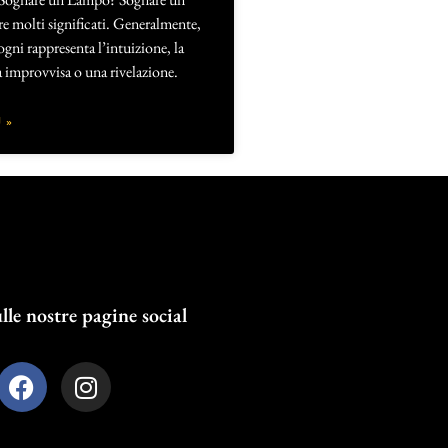
e molti significati. Generalmente,
gni rappresenta l’intuizione, la
 improvvisa o una rivelazione.
 »
lle nostre pagine social
F
I
a
n
c
s