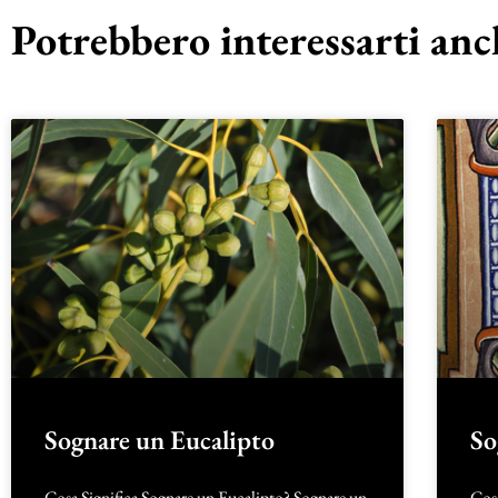
Potrebbero interessarti anch
Sognare un Eucalipto
So
Cosa Significa Sognare un Eucalipto? Sognare un
Cos