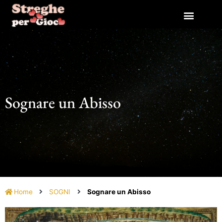
Vai
al
contenuto
Sognare un Abisso
Home
SOGNI
Sognare un Abisso