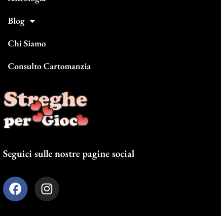
Blog
Chi Siamo
Consulto Cartomanzia
Seguici sulle nostre pagine social
F
I
a
n
c
s
e
t