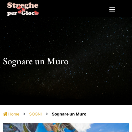
Vai
al
contenuto
Sognare un Muro
Home
SOGNI
Sognare un Muro