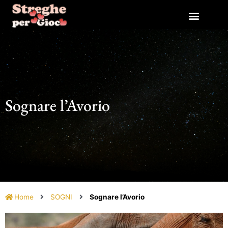
Vai
al
contenuto
Sognare l’Avorio
Home
SOGNI
Sognare l’Avorio