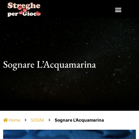
Vai
al
contenuto
Sognare L’Acquamarina
Home
SOGNI
Sognare L’Acquamarina