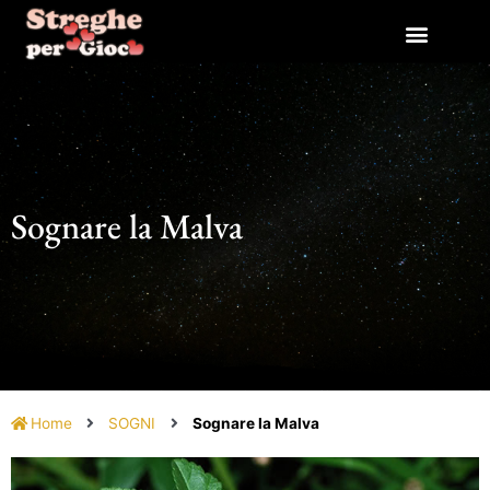
Vai
al
contenuto
Sognare la Malva
Home
SOGNI
Sognare la Malva