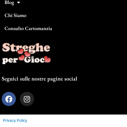
Blog
Chi Siamo
Consulto Cartomanzia
Seguici sulle nostre pagine social
F
I
a
n
c
s
e
t
Privacy Policy
b
a