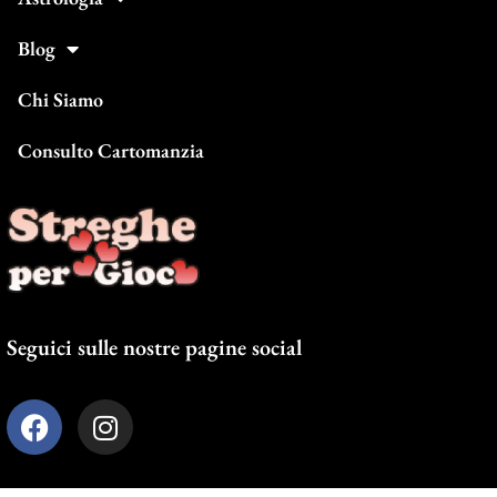
Blog
Chi Siamo
Consulto Cartomanzia
Seguici sulle nostre pagine social
F
I
a
n
c
s
e
t