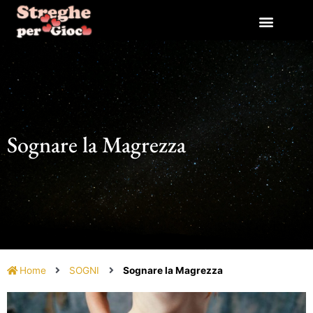
Vai
al
contenuto
Sognare la Magrezza
Home
SOGNI
Sognare la Magrezza