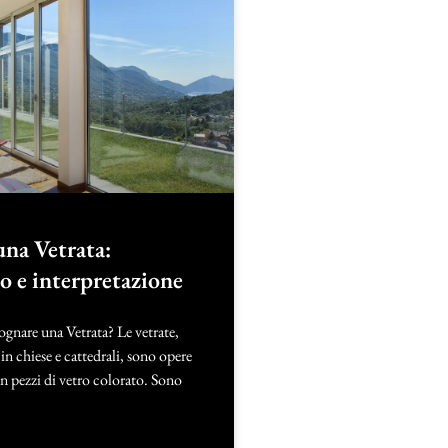
una Vetrata:
to e interpretazione
ognare una Vetrata? Le vetrate,
 in chiese e cattedrali, sono opere
on pezzi di vetro colorato. Sono