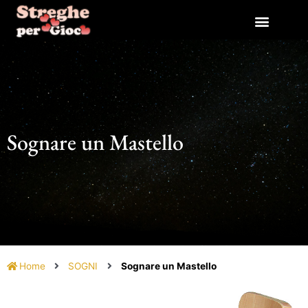
Vai
al
contenuto
Sognare un Mastello
Home
SOGNI
Sognare un Mastello