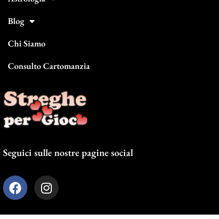
Blog
Chi Siamo
Consulto Cartomanzia
Seguici sulle nostre pagine social
F
I
a
n
c
s
e
t