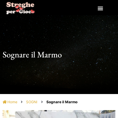
Vai
al
contenuto
Sognare il Marmo
Home
SOGNI
Sognare il Marmo