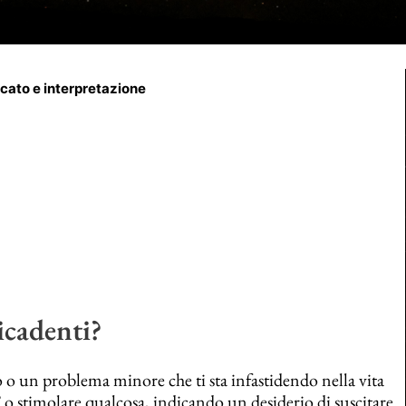
icato e interpretazione
icadenti?
 o un problema minore che ti sta infastidendo nella vita
 o stimolare qualcosa, indicando un desiderio di suscitare