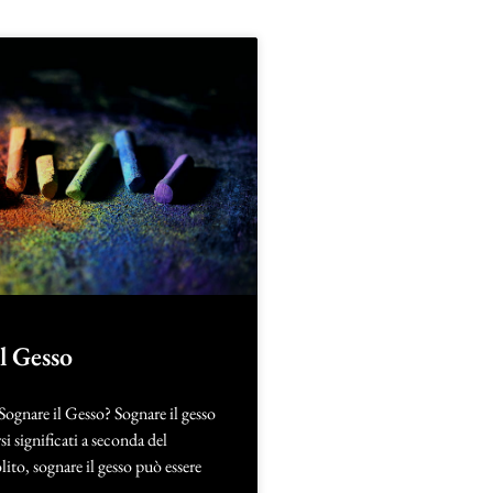
l Gesso
Sognare il Gesso? Sognare il gesso
si significati a seconda del
lito, sognare il gesso può essere