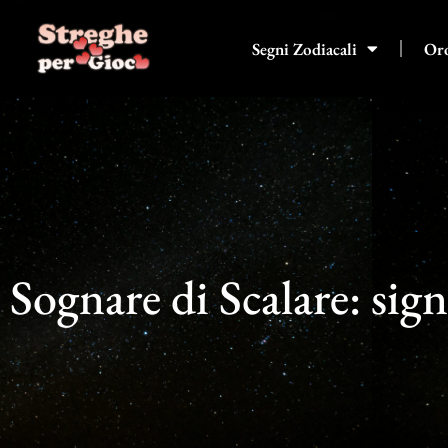
Vai
al
Segni Zodiacali
Or
contenuto
Sognare di Scalare: sign