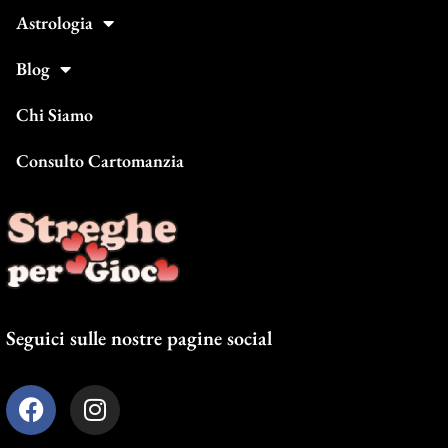
Astrologia
Blog
Chi Siamo
Consulto Cartomanzia
Seguici sulle nostre pagine social
F
I
a
n
c
s