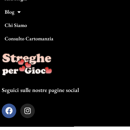
Blog
Chi Siamo
Consulto Cartomanzia
Seguici sulle nostre pagine social
F
I
a
n
c
s
e
t