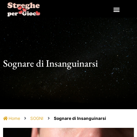
Vai
al
contenuto
Sognare di Insanguinarsi
Home
SOGNI
Sognare di Insanguinarsi