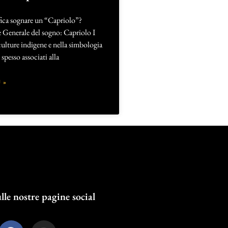
fica sognare un “Capriolo”?
e Generale del sogno: Capriolo I
 culture indigene e nella simbologia
spesso associati alla
 »
lle nostre pagine social
F
I