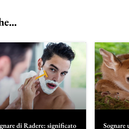
e...
gnare di Radere: significato
Sognare 