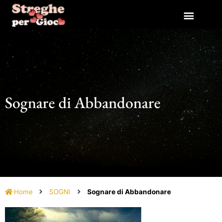
Vai
al
contenuto
Sognare di Abbandonare
Home
SOGNI
Sognare di Abbandonare