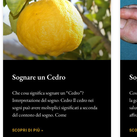
Sognare un Cedro
So
Che cosa significa sognare un “Cedro”?
Cosa
Interpretazione del sogno: Cedro Il cedro nei
la g
sogni può avere molteplici significati a seconda
salu
del contesto del sogno. Come
aff
SCOPRI DI PIÙ »
SCO