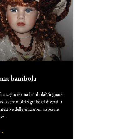
una bambola
fica sognare una bambola? Sognare
 avere molti significati diversi, a
testo e delle emozioni associate
so,
 »