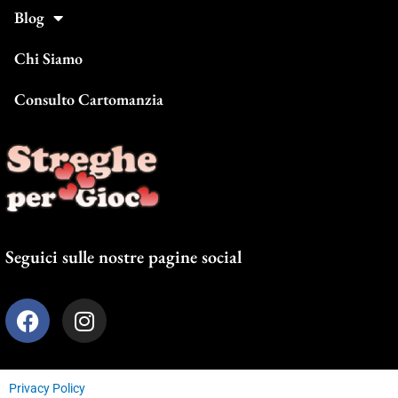
Blog
Chi Siamo
Consulto Cartomanzia
Seguici sulle nostre pagine social
F
I
a
n
c
s
e
t
Privacy Policy
b
a