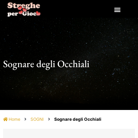
Vai
al
contenuto
Sognare degli Occhiali
Home
SOGNI
Sognare degli Occhiali