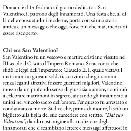
Domani è il 14 febbraio, il giorno dedicato a San
Valentino, il patrono degli innamorati. Una festa che, al di
là delle consuetudini moderne, porta con sé una storia
antica e un messaggio che oggi, forse più che mai, merita di
essere riscoperto.
Chi era San Valentino?
San Valentino fu un vescovo e martire cristiano vissuto nel
III secolo d.C. sotto l’Impero Romano. Si racconta che
sfidò le leggi dell’imperatore Claudio II, il quale vietava i
matrimoni ai giovani soldati, convinto che gli uomini
senza legami affettivi fossero guerrieri migliori. Valentino,
mosso da un profondo senso di giustizia e amore, continuò
a celebrare matrimoni in segreto, aiutando gli innamorati a
unirsi nel vincolo sacro dell’amore. Per questo fu arrestato e
condannato a morte. Si dice che, prima di morire, lasciò un
biglietto alla figlia del suo carceriere con scritto:
“Dal tuo
Valentino”
, dando così origine alla tradizione degli
innamorati che si scambiano lettere e messaggi affettuosi in