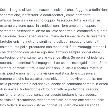
Sotto il segno di Nettuno nascono individui che sfuggono a definizioni
schematiche, inafferrabili e contraddittori, come comporta
all’appartenenza a un segno doppio. Assorbono tutte le influenze
esterne e vivono quasi in simbiosi con il loro ambiente, eppure
sembrano nascondersi dietro un lieve schermo di estraneità a quanto
li circonda. Sono capaci di sovrumana dedizione, tanto da rasentare
l’autolesionismo, nutrono sentimenti delicati, inseguono splenditi
chimere, ma poi si procurano con molta abilità dei vantaggi materiali
che difendono con palese egoismo. Offrono sempre solidarietà e
partecipano intensamente alle vicende altrui. Se però si chiede loro
coerenza e continuità d’impegno, si eclissano inspiegabilmente. Sono
sempre combattuti tra le loro esitazioni, qualsiasi scelta li mette in
crisi perché non hanno una visione realistica delle situazioni e
temono ciò che ha carattere definitivo. In fondo vivono benissimo
nella provvisorietà e nel relativo, anche se sembrano sempre in cerca
di sicurezza. Richiedono e offrono affetto e protezione, credono
nell’amore romantico, senza per questo tacitare la loro accesa
sessualità si attaccano tenacemente alle persone che amano, nella
loro fedeltà si aprono vistose incrinature, dato che nulla li eccita