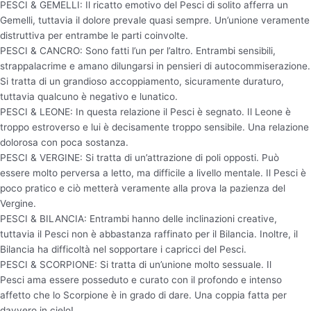
PESCI & GEMELLI: Il ricatto emotivo del Pesci di solito afferra un
Gemelli, tuttavia il dolore prevale quasi sempre. Un’unione veramente
distruttiva per entrambe le parti coinvolte.
PESCI & CANCRO: Sono fatti l’un per l’altro. Entrambi sensibili,
strappalacrime e amano dilungarsi in pensieri di autocommiserazione.
Si tratta di un grandioso accoppiamento, sicuramente duraturo,
tuttavia qualcuno è negativo e lunatico.
PESCI & LEONE: In questa relazione il Pesci è segnato. Il Leone è
troppo estroverso e lui è decisamente troppo sensibile. Una relazione
dolorosa con poca sostanza.
PESCI & VERGINE: Si tratta di un’attrazione di poli opposti. Può
essere molto perversa a letto, ma difficile a livello mentale. Il Pesci è
poco pratico e ciò metterà veramente alla prova la pazienza del
Vergine.
PESCI & BILANCIA: Entrambi hanno delle inclinazioni creative,
tuttavia il Pesci non è abbastanza raffinato per il Bilancia. Inoltre, il
Bilancia ha difficoltà nel sopportare i capricci del Pesci.
PESCI & SCORPIONE: Si tratta di un’unione molto sessuale. Il
Pesci ama essere posseduto e curato con il profondo e intenso
affetto che lo Scorpione è in grado di dare. Una coppia fatta per
davvero in cielo!