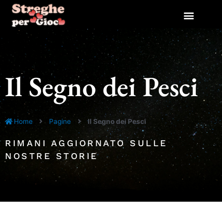
Vai
Navigazione
Navigazione
al
articoli
articoli
contenuto
Il Segno dei Pesci
Home
Pagine
Il Segno dei Pesci
RIMANI AGGIORNATO SULLE
NOSTRE STORIE