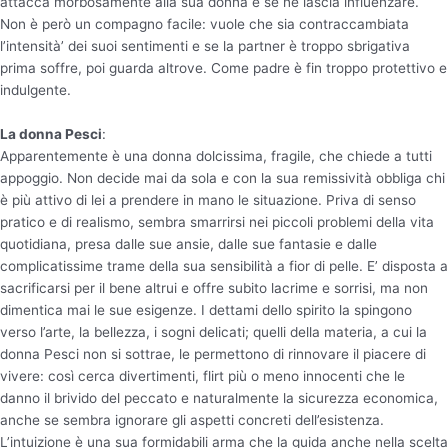
attacca morbosamente alla sua donna e se ne lascia influenzare.
Non è però un compagno facile: vuole che sia contraccambiata
l’intensità’ dei suoi sentimenti e se la partner è troppo sbrigativa
prima soffre, poi guarda altrove. Come padre è fin troppo protettivo e
indulgente.
La donna Pesci
:
Apparentemente è una donna dolcissima, fragile, che chiede a tutti
appoggio. Non decide mai da sola e con la sua remissività obbliga chi
è più attivo di lei a prendere in mano le situazione. Priva di senso
pratico e di realismo, sembra smarrirsi nei piccoli problemi della vita
quotidiana, presa dalle sue ansie, dalle sue fantasie e dalle
complicatissime trame della sua sensibilità a fior di pelle. E’ disposta a
sacrificarsi per il bene altrui e offre subito lacrime e sorrisi, ma non
dimentica mai le sue esigenze. I dettami dello spirito la spingono
verso l’arte, la bellezza, i sogni delicati; quelli della materia, a cui la
donna Pesci non si sottrae, le permettono di rinnovare il piacere di
vivere: così cerca divertimenti, flirt più o meno innocenti che le
danno il brivido del peccato e naturalmente la sicurezza economica,
anche se sembra ignorare gli aspetti concreti dell’esistenza.
L’intuizione è una sua formidabili arma che la guida anche nella scelta