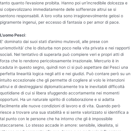
tanto quanto l’evasione proibita. Hanno poi un’incredibile dolcezza e
si colpevolizzano immediatamente delle sofferenze altrui se si
sentono responsabili. A loro volta sono irragionevolmente gelosi o
pigramente ingenui, per eccesso di fantasia o per amor di pace.
L’uomo Pesci
:
E’ dominato dai suoi stati d’animo mutevoli, alle prese con
un’emotività’ che lo disturba non poco nella vita privata e nei rapporti
sociali. Nel tentativo di superarla può compiere veri e propri atti di
forza che lo rendono pericolosamente irrazionale. Mercurio è in
caduta in questo segno, quindi non ci si può aspettare dal Pesci una
perfetta linearità logica negli atti e nei giudizi. Può contare però su un
intuito eccezionale che gli permette di cogliere al volo le intenzioni
altrui e di destreggiarsi diplomaticamente tra le inevitabili difficoltà
quotidiane di cui si libera sfuggendo accortamente nei momenti
opportuni. Ha un naturale spirito di collaborazione e si adatta
facilmente alle nuove condizioni di lavoro e di vita. Quando però
riesce a trovare una sua stabilità e si sente valorizzato si identifica a
tal punto con le persone che ha intorno che gli è impossibile
staccarsene. Lo stesso accade in amore: sensibile, idealista, si