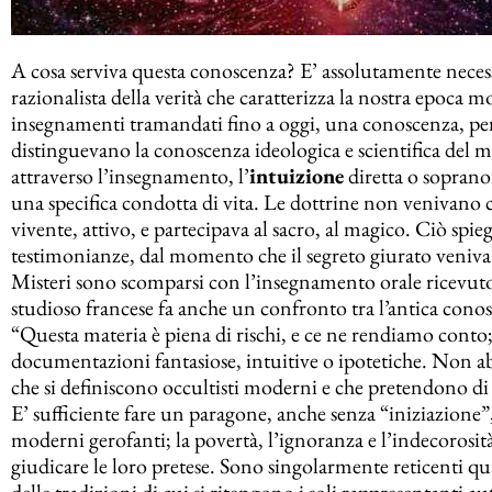
A cosa serviva questa conoscenza? E’ assolutamente neces
razionalista della verità che caratterizza la nostra epoca 
insegnamenti tramandati fino a oggi, una conoscenza, per gl
distinguevano la conoscenza ideologica e scientifica del 
attraverso l’insegnamento, l’
intuizione
diretta o sopranor
una specifica condotta di vita. Le dottrine non venivano c
vivente, attivo, e partecipava al sacro, al magico. Ciò spie
testimonianze, dal momento che il segreto giurato veniva o
Misteri sono scomparsi con l’insegnamento orale ricevut
studioso francese fa anche un confronto tra l’antica conos
“Questa materia è piena di rischi, e ce ne rendiamo conto
documentazioni fantasiose, intuitive o ipotetiche. Non ab
che si definiscono occultisti moderni e che pretendono di ess
E’ sufficiente fare un paragone, anche senza “iniziazione”, 
moderni gerofanti; la povertà, l’ignoranza e l’indecorosit
giudicare le loro pretese. Sono singolarmente reticenti qua
delle tradizioni di cui si ritengono i soli rappresentanti au