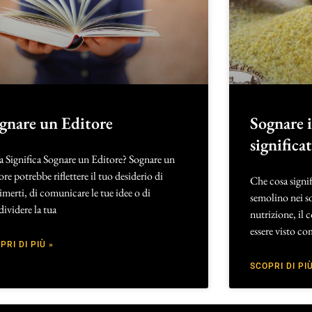
gnare un Editore
Sognare i
significa
 Significa Sognare un Editore? Sognare un
ore potrebbe riflettere il tuo desiderio di
Che cosa signif
imerti, di comunicare le tue idee o di
semolino nei s
ividere la tua
nutrizione, il 
essere visto c
PRI DI PIÙ »
SCOPRI DI PIÙ