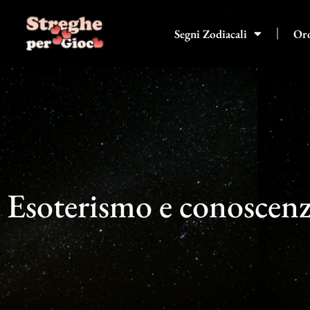
Vai
al
Segni Zodiacali
Or
contenuto
Esoterismo e conoscen