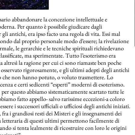
sario abbandonare la concezione intellettuale e
moderna. Per quanto è possibile giudicare dagli
i antichi, era ipso facto una regola di vita. Essi mal
mondo dal proprio personale modo d’essere; la rivelazione
male, le gerarchie e le tecniche spirituali richiedevano
lassificate, ma sperimentate. Tutto l’esoterismo era
ga altresì la ragione per cui ci sono riamaste ben poche
sservato rigorosamente, e gli ultimi adepti degli antichi
o che non hanno potuto, o voluto trasmettere. Lo
cenza e certi sedicenti “esperti” moderni di esoterismo.
; per questo abbiamo sistematicamente scartato tutte le
biamo fatto appello- salvo rarissime eccezioni-a coloro
ere i successori ufficiali o ufficiosi degli antichi iniziati.
fra i grandiosi resti dei Misteri e gli insegnamenti dei
à letteraria di questi ultimi permettono facilmente di
ndo si tenta lealmente di ricostruire con loro le origini
torizzati”.