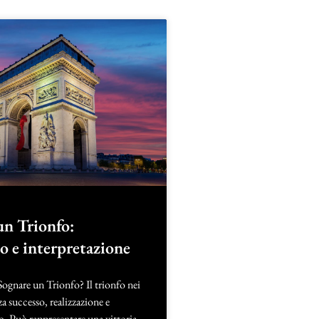
un Trionfo:
to e interpretazione
Sognare un Trionfo? Il trionfo nei
a successo, realizzazione e
. Può rappresentare una vittoria