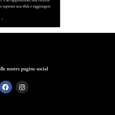
e superare una sfida o raggiungere
 »
lle nostre pagine social
F
I
a
n
c
s
e
t
b
a