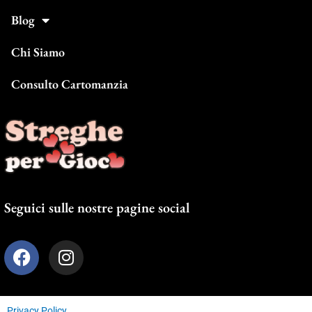
Blog
Chi Siamo
Consulto Cartomanzia
Seguici sulle nostre pagine social
F
I
a
n
c
s
e
t
Privacy Policy