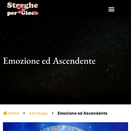
Vai
al
contenuto
Emozione ed Ascendente
Home
Astrologia
Emozione ed Ascendente