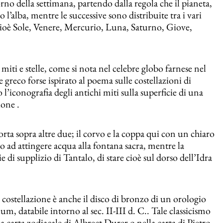
no della settimana, partendo dalla regola che il pianeta,
’alba, mentre le successive sono distribuite tra i vari
cioè Sole, Venere, Mercurio, Luna, Saturno, Giove,
miti e stelle, come si nota nel celebre globo farnese nel
reco forse ispirato al poema sulle costellazioni di
 l’iconografia degli antichi miti sulla superficie di una
ione .
porta sopra altre due; il corvo e la coppa qui con un chiaro
o ad attingere acqua alla fontana sacra, mentre la
di supplizio di Tantalo, di stare cioè sul dorso dell’Idra
e costellazione è anche il disco di bronzo di un orologio
m, databile intorno al sec. II-III d. C.. Tale classicismo
lla carta zodiacale di Albrect Durer o nella carta di Pietro