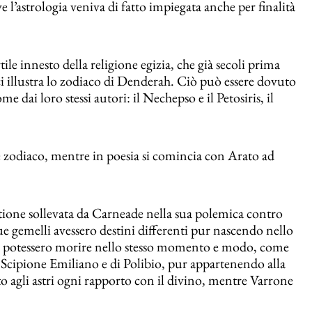
e l’astrologia veniva di fatto impiegata anche per finalità
ile innesto della religione egizia, che già secoli prima
ci illustra lo zodiaco di Denderah. Ciò può essere dovuto
e dai loro stessi autori: il Nechepso e il Petosiris, il
 zodiaco, mentre in poesia si comincia con Arato ad
ione sollevata da Carneade nella sua polemica contro
ue gemelli avessero destini differenti pur nascendo nello
rsi potessero morire nello stesso momento e modo, come
i Scipione Emiliano e di Polibio, pur appartenendo alla
atto agli astri ogni rapporto con il divino, mentre Varrone