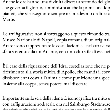
Anche le ore hanno una divinità diversa a secondo del gior
che governa il giorno, amministra anche la prima ora dopo l
pianeti, che si susseguono sempre nel medesimo ordine: 
Marte.
Le arti figurative non si sottraggono a questo rimando tra 
Museo Nazionale di Napoli, copia romana di un originale g
Arato: sono rappresentate le costellazioni celesti attraverso
sfera sostenuta da un Atlante, con uno alto stile di esecuz
È il caso della figurazione dell’Idra, costellazione che ne 
riferimento alla storia mitica di Apollo, che manda il corv
disobbedienza costa all’animale come punizione una specie 
insieme alla coppa, senza potersi mai dissetare.
Importante sulla scia della identità iconografica tra mito 
con raffigurazioni zodiacali, ora nel Salisburgo Stadtmuseu
descrittivo rifiorirà solo in età rinascimentale a partire da