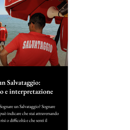
un Salvataggio:
to e interpretazione
 Sognare un Salvataggio? Sognare
può indicare che stai attraversando
isi o difficoltà e che senti il