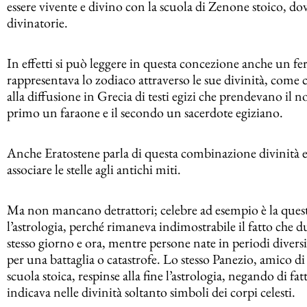
essere vivente e divino con la scuola di Zenone stoico, dov
divinatorie.
In effetti si può leggere in questa concezione anche un fert
rappresentava lo zodiaco attraverso le sue divinità, come 
alla diffusione in Grecia di testi egizi che prendevano il nom
primo un faraone e il secondo un sacerdote egiziano.
Anche Eratostene parla di questa combinazione divinità e
associare le stelle agli antichi miti.
Ma non mancano detrattori; celebre ad esempio è la quest
l’astrologia, perché rimaneva indimostrabile il fatto che d
stesso giorno e ora, mentre persone nate in periodi dive
per una battaglia o catastrofe. Lo stesso Panezio, amico d
scuola stoica, respinse alla fine l’astrologia, negando di f
indicava nelle divinità soltanto simboli dei corpi celesti.