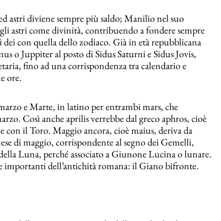
ed astri diviene sempre più saldo; Manilio nel suo
a gli astri come divinità, contribuendo a fondere sempre
li dei con quella dello zodiaco. Già in età repubblicana
us o Juppiter al posto di Sidus Saturni e Sidus Jovis,
etaria, fino ad una corrispondenza tra calendario e
e ore.
marzo e Marte, in latino per entrambi mars, che
arzo. Così anche aprilis verrebbe dal greco aphros, cioè
ne con il Toro. Maggio ancora, cioè maius, deriva da
 mese di maggio, corrispondente al segno dei Gemelli,
 della Luna, perché associato a Giunone Lucina o lunare.
 importanti dell’antichità romana: il Giano bifronte.