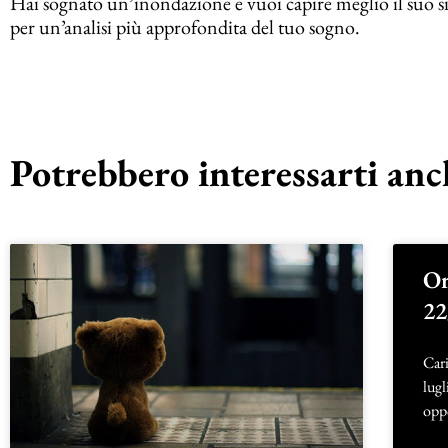
Hai sognato un’inondazione e vuoi capire meglio il suo sig
per un’analisi più approfondita del tuo sogno.
Potrebbero interessarti anch
Or
22
Cari
lugl
oppo