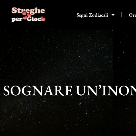
Vai
al
Segni Zodiacali
Or
contenuto
SOGNARE UN’INO