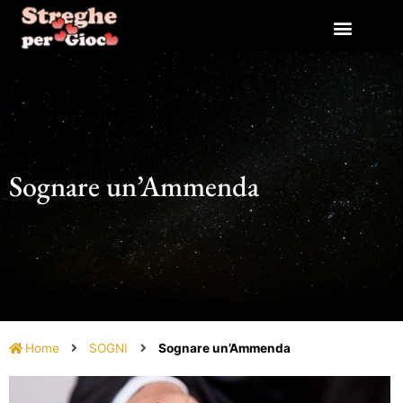
Vai
al
contenuto
Sognare un’Ammenda
Home
SOGNI
Sognare un’Ammenda