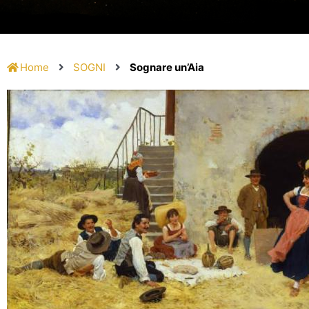
Home
SOGNI
Sognare un’Aia