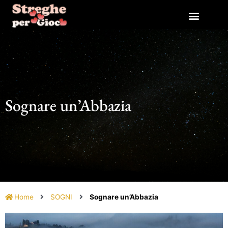
Vai
al
contenuto
Sognare un’Abbazia
Home
SOGNI
Sognare un’Abbazia