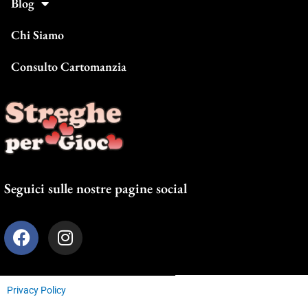
Blog
Chi Siamo
Consulto Cartomanzia
Seguici sulle nostre pagine social
F
I
a
n
c
s
e
t
Privacy Policy
b
a