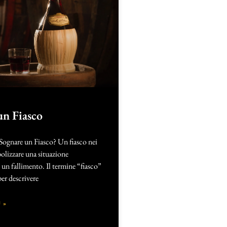
un Fiasco
 Sognare un Fiasco? Un fiasco nei
olizzare una situazione
un fallimento. Il termine “fiasco”
per descrivere
 »