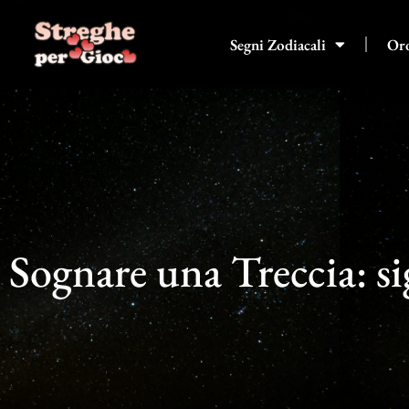
Vai
al
Segni Zodiacali
Or
contenuto
Sognare una Treccia: si