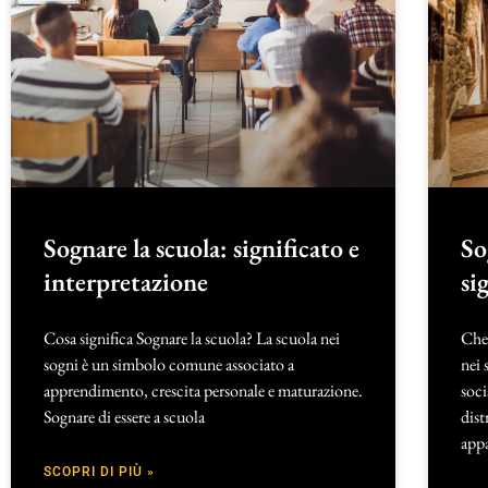
Sognare la scuola: significato e
So
interpretazione
si
Cosa significa Sognare la scuola? La scuola nei
Che 
sogni è un simbolo comune associato a
nei 
apprendimento, crescita personale e maturazione.
soci
Sognare di essere a scuola
dist
app
SCOPRI DI PIÙ »