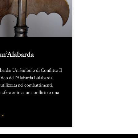
un’Alabarda
barda: Un Simbolo di Conflitto Il
rico dell’Alabarda L’alabarda,
utilizzata nei combattimenti,
a sfera onirica un conflitto o una
 »