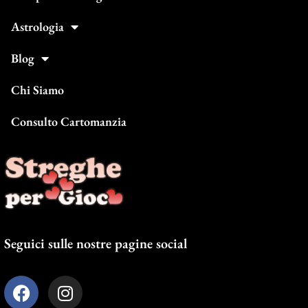
Astrologia
Blog
Chi Siamo
Consulto Cartomanzia
Seguici sulle nostre pagine social
F
I
a
n