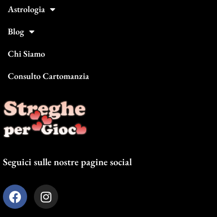
Astrologia
Blog
Chi Siamo
Consulto Cartomanzia
Seguici sulle nostre pagine social
F
I
a
n
c
s