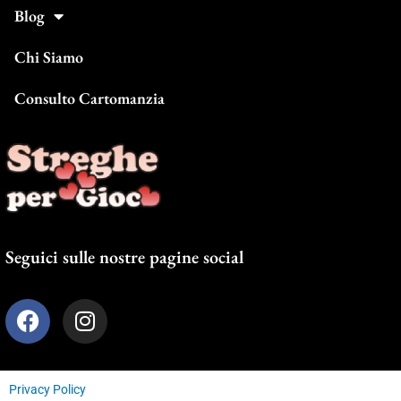
Blog
Chi Siamo
Consulto Cartomanzia
Seguici sulle nostre pagine social
F
I
a
n
c
s
e
t
Privacy Policy
b
a