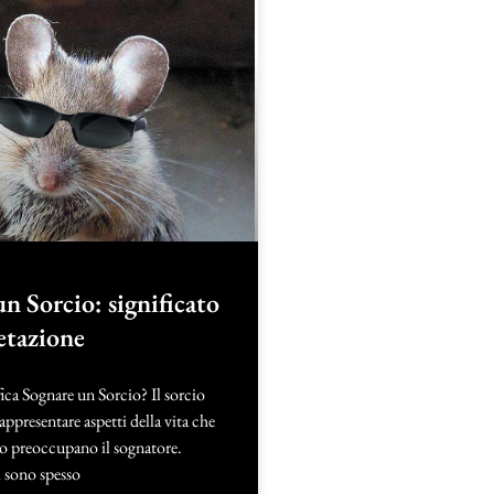
n Sorcio: significato
etazione
ica Sognare un Sorcio? Il sorcio
appresentare aspetti della vita che
 o preoccupano il sognatore.
i sono spesso