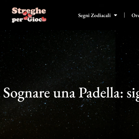
Vai
al
Segni Zodiacali
Or
contenuto
Sognare una Padella: si