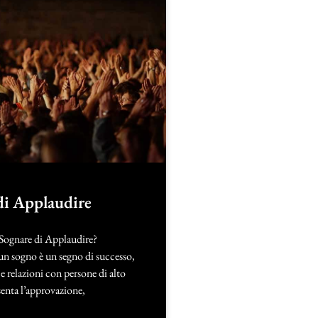
di Applaudire
 Sognare di Applaudire?
un sogno è un segno di successo,
 relazioni con persone di alto
enta l’approvazione,