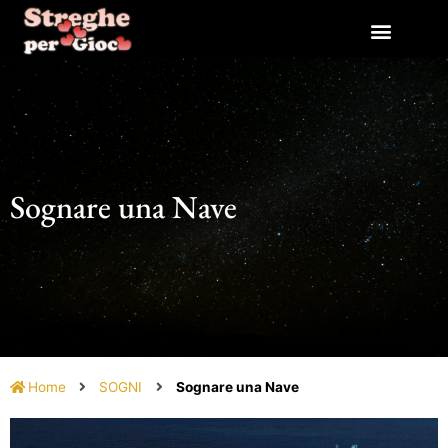
Vai
al
contenuto
Sognare una Nave
Home
SOGNI
Sognare una Nave