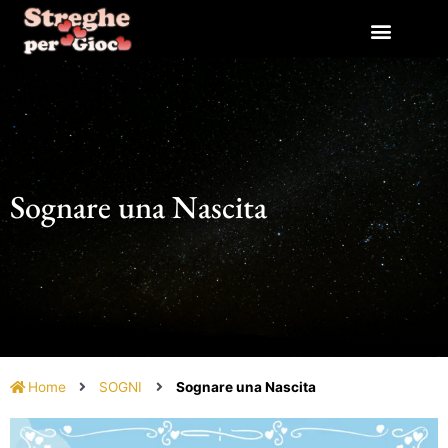
Vai
al
contenuto
Sognare una Nascita
Home
SOGNI
Sognare una Nascita