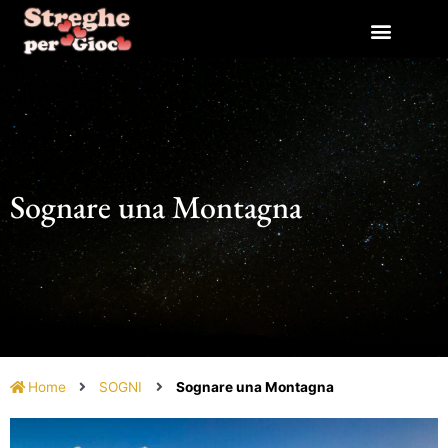
Vai
al
contenuto
Sognare una Montagna
Home
SOGNI
Sognare una Montagna